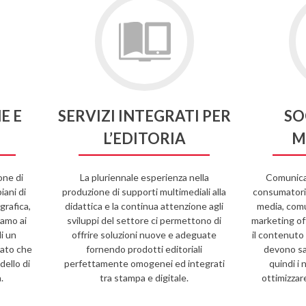
E E
SERVIZI INTEGRATI PER
SO
L’EDITORIA
M
one di
La pluriennale esperienza nella
Comunicar
iani di
produzione di supporti multimediali alla
consumatori, 
grafica,
didattica e la continua attenzione agli
media, comun
iamo ai
sviluppi del settore ci permettono di
marketing of
di un
offrire soluzioni nuove e adeguate
il contenuto
ato che
fornendo prodotti editoriali
devono sa
dello di
perfettamente omogenei ed integrati
quindi i 
.
tra stampa e digitale.
ottimizzar