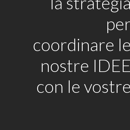
la strategi
pe
coordinare l
nostre IDE
con le vostr